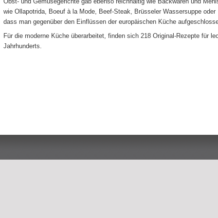
Obst- und Gemüsegerichte gab ebenso reichhaltig wie Backwaren und Mehlsp
wie Ollapotrida, Boeuf à la Mode, Beef-Steak, Brüsseler Wassersuppe oder 
dass man gegenüber den Einflüssen der europäischen Küche aufgeschlosse
Für die moderne Küche überarbeitet, finden sich 218 Original-Rezepte für l
Jahrhunderts.